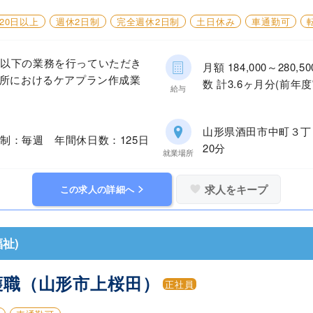
20日以上
週休2日制
完全週休2日制
土日休み
車通勤可
、以下の業務を行っていただき
月額 184,000～28
業所におけるケアプラン作成業
数 計3.6ヶ月分(前年度
給与
山形県酒田市中町３丁
制：毎週 年間休日数：125日
20分
就業場所
求人をキープ
この求人の詳細へ
祉)
護職（山形市上桜田）
正社員