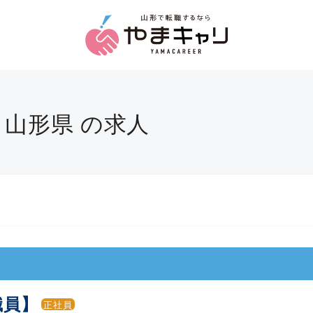
 山形県 の求人
職員】
正社員