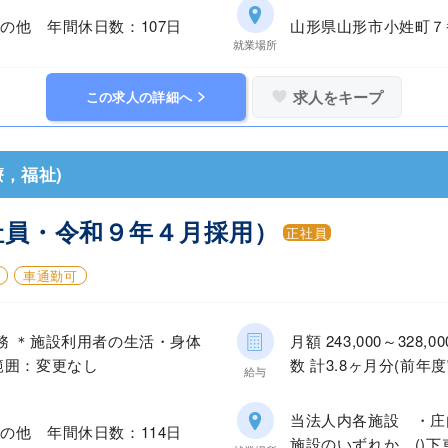
の他 年間休日数：107日
山形県山形市小姓町７
就業場所
求人をキープ
この求人の詳細へ
，福祉)
社員・令和９年４月採用）
正社員
車通勤可
務 ＊施設利用者の生活・身体
月額 243,000～32
範囲：変更なし
数 計3.8ヶ月分(前年度
給与
当法人内各施設 ・庄
の他 年間休日数：114日
施設のいずれか ()下