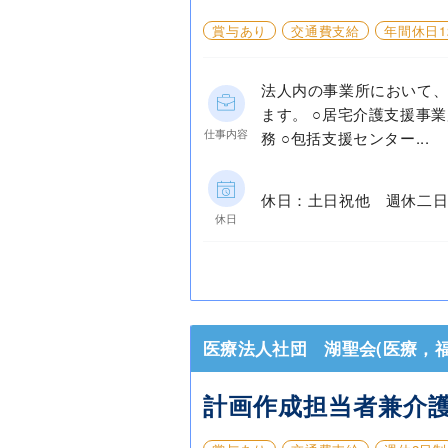
賞与あり
交通費支給
年間休日1
法人内の事業所において
ます。 ○居宅介護支援事
仕事内容
務 ○包括支援センター...
休日：土日祝他 週休二日
休日
医療法人社団 湖聖会(医療，福
計画作成担当者兼介