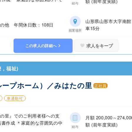
額 (前年度実績)
給与
山形県山形市大字南館
の他 年間休日数：108日
車15分
就業場所
求人をキープ
この求人の詳細へ
，福祉)
ループホーム）／みはたの里
正社員
車通勤可
たの里』でのご利用者様への支
月額 200,000～27
画書作成 ＊家庭的な雰囲気の中
額 (前年度実績)
給与