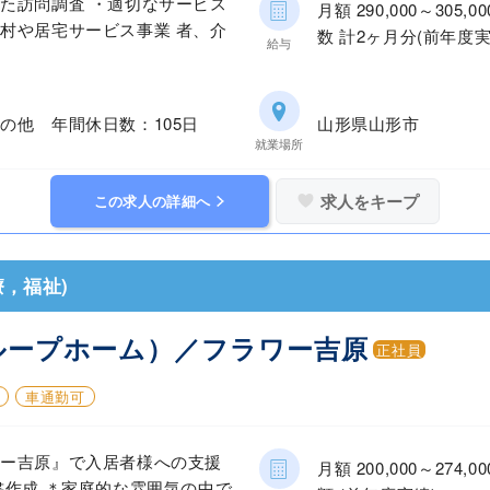
た訪問調査 ・適切なサービス
月額 290,000～30
村や居宅サービス事業 者、介
数 計2ヶ月分(前年度実
給与
の他 年間休日数：105日
山形県山形市
就業場所
求人をキープ
この求人の詳細へ
，福祉)
ループホーム）／フラワー吉原
正社員
車通勤可
ワー吉原』で入居者様への支援
月額 200,000～27
書作成 ＊家庭的な雰囲気の中で