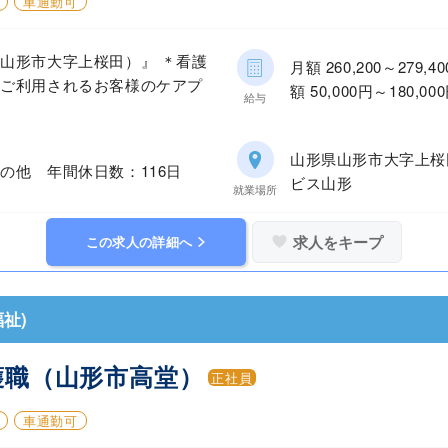
車通勤可
山形市大字上桜田）』 ＊看護
月額 260,200～27
をご利用されるお客様のケアプ
額 50,000円～180,0
給与
山形県山形市大字上
の他 年間休日数：116日
ビス山形
就業場所
求人をキープ
この求人の詳細へ
祉)
護職（山形市高堂）
正社員
車通勤可