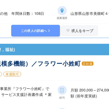
の他 年間休日数：108日
山形県山形市美畑町４
就業場所
求人をキープ
この求人の詳細へ
，福祉)
規模多機能）／フラワー小姓町
正社員
車通勤可
護事業所『フラワー小姓町』で
月額 200,000～27
＊サービス支援計画書作成 ＊家
額 (前年度実績)
給与