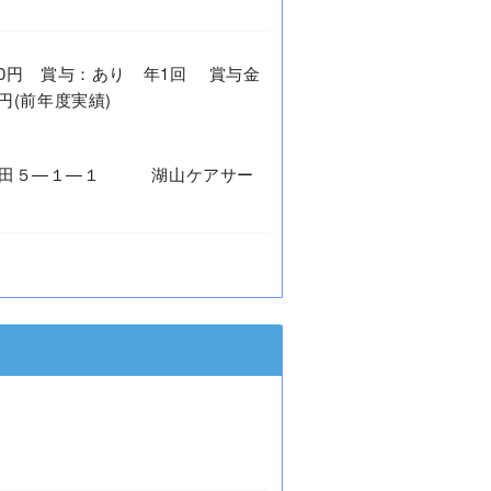
9,400円 賞与：あり 年1回 賞与金
00円(前年度実績)
桜田５―１―１ 湖山ケアサー