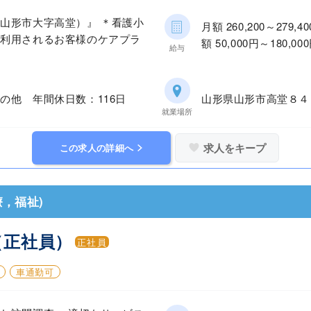
山形市大字高堂）』 ＊看護小
月額 260,200～27
ご利用されるお客様のケアプラ
額 50,000円～180,0
給与
の他 年間休日数：116日
山形県山形市高堂８
就業場所
求人をキープ
この求人の詳細へ
，福祉)
（正社員）
正社員
車通勤可