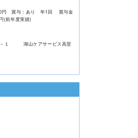
9,400円 賞与：あり 年1回 賞与金
00円(前年度実績)
４－１ 湖山ケアサービス高堂