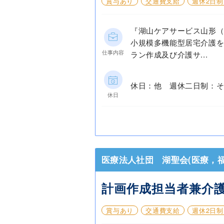
賞与あり
交通費支給
週休2日制
『湖山ケアサービス山形（
小規模多機能型居宅介護
仕事内容
ラン作成及び介護サ...
休日：他 週休二日制：そ
休日
医療法人社団 湖聖会(医療，福
計画作成担当者兼介
賞与あり
交通費支給
週休2日制