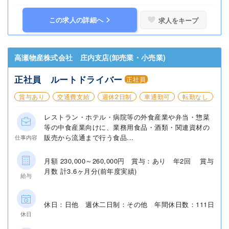
この求人の詳細へ
求人をキープ
高瀬物産株式会社 庄内支店(卸売業・小売業)
正社員 ルートドライバー
正社員
賞与あり
交通費支給
週休2日制
車通勤可
転勤なし
レストラン・ホテル・病院等の外食産業や弁当・惣菜
等の中食産業向けに、業務用食品・酒類・関連資材の
販売から流通まで行う食品...
仕事内容
月額 230,000～260,000円 賞与：あり 年2回 賞与
月数 計3.6ヶ月分(前年度実績)
給与
休日：日他 週休二日制：その他 年間休日数：111日
休日