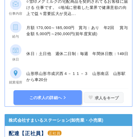
○雪印メグミルクの宅配商品を契約されてるお客様に届
ける 仕事です。 ○地域に密着した業界で健康意欲の向
上で益々需要拡大が見込...
仕事内容
月額 170,000～185,000円 賞与：あり 年2回 賞与
金額 5,000円～250,000円(前年度実績)
給与
休日：土日他 週休二日制：毎週 年間休日数：149日
休日
山形県山形市成沢西４－１１－３ 山形南店 山形駅
から車20分
就業場所
この求人の詳細へ
求人をキープ
株式会社すまいるステーション(卸売業・小売業)
配達【正社員】
正社員