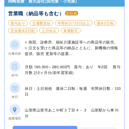
岡崎医療 株式会社(卸売業・小売業)
営業職（納品等も含む）
正社員
賞与あり
交通費支給
年間休日120日以上
週休2日制
完全週休2日制
土日休み
車通勤可
○ 病院、診療所、福祉介護施設等への商品等の販売。
○ 注文を受けた商品等の納品とともに、新機種の情報
提供、販売 更新等の提案...
仕事内容
月額 190,000～280,000円 賞与：あり 年2回 賞与
月数 計2ヶ月分(前年度実績)
給与
休日：土日祝他 週休二日制：毎週 年間休日数：120
日
休日
山形県山形市あこや町３丁目４－３ 山形駅から車10
分
就業場所