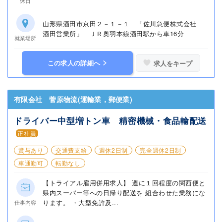
休日
山形県酒田市京田２－１－１ 「佐川急便株式会社
酒田営業所」 ＪＲ奥羽本線酒田駅から車16分
就業場所
この求人の詳細へ
求人をキープ
有限会社 菅原物流(運輸業，郵便業)
ドライバー中型増トン車 精密機械・食品輸配送
正社員
賞与あり
交通費支給
週休2日制
完全週休2日制
車通勤可
転勤なし
【トライアル雇用併用求人】 週に１回程度の関西便と
県内スーパー等への日帰り配送を 組合わせた業務にな
ります。 ・大型免許及...
仕事内容