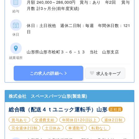
月額 240,000～286,000円 賞与：あり 年2回 賞与
月数 計3ヶ月分(前年度実績)
給与
休日：土日祝他 週休二日制：毎週 年間休日数：121
日
休日
山形県山形市桧町３－６－１３ 当社 山形支店
就業場所
この求人の詳細へ
求人をキープ
株式会社 スペースパーツ山形(製造業)
総合職（配送４ｔユニック運転手）山形
正社員
賞与あり
交通費支給
年間休日120日以上
週休2日制
完全週休2日制
土日休み
車通勤可
転勤なし