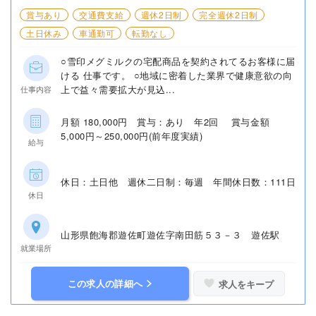
賞与あり
交通費支給
週休2日制
完全週休2日制
土日休み
車通勤可
転勤なし
○雪印メグミルクの宅配商品を契約されてるお客様に届
ける 仕事です。 ○地域に密着した業界で健康意欲の向
上で益々需要拡大が見込...
仕事内容
月額 180,000円 賞与：あり 年2回 賞与金額
5,000円～250,000円(前年度実績)
給与
休日：土日他 週休二日制：毎週 年間休日数：111日
休日
山形県飽海郡遊佐町遊佐字南田筋５３－３ 遊佐駅
就業場所
この求人の詳細へ
求人をキープ