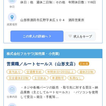
休日：他 週休二日制：その他 年間休日数：116日
休日
山形県酒田市広野字末広１０４ 酒田営業所
就業場所
この求人の詳細へ
求人をキープ
株式会社フカサワ(卸売業・小売業)
営業職／ルートセールス（山形支店）
正社員
賞与あり
交通費支給
年間休日120日以上
週休2日制
完全週休2日制
土日休み
車通勤可
転勤なし
・ネジや各種パーツの販売 ・取引先に対する受注～納
品業務（主としてルートセールス） ・パソコンを使用
して受注～発注・手配等...
仕事内容