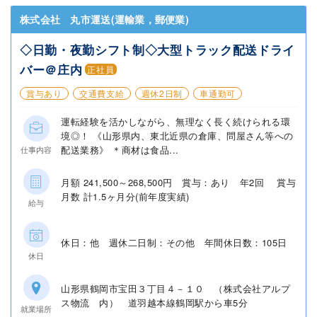
株式会社 丸市運送(運輸業，郵便業)
◇日勤・夜勤シフト制◇大型トラック配送ドライ
バー＠庄内
正社員
賞与あり
交通費支給
週休2日制
車通勤可
運転経験を活かしながら、無理なく長く続けられる環
境◎！ 《山形県内、東北近県の倉庫、問屋さん等への
配送業務》 ＊商材は食品...
仕事内容
月額 241,500～268,500円 賞与：あり 年2回 賞与
月数 計1.5ヶ月分(前年度実績)
給与
休日：他 週休二日制：その他 年間休日数：105日
休日
山形県鶴岡市宝田３丁目４－１０ （株式会社アルプ
ス物流 内） 道羽越本線鶴岡駅から車5分
就業場所