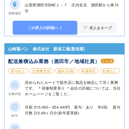
山形県酒田市卸町１－７ 庄内支店 酒田駅から車15
分
就業場所
この求人の詳細へ
求人をキープ
山崎製パン 株式会社 新潟工場(製造業)
配送兼積込み業務（酒田市／地域社員）
正社員
賞与あり
交通費支給
週休2日制
車通勤可
転勤なし
決められたルートで販売店に製品を納品して頂く業務
です。 ＊研修制度有り ＊会社の詳細については、当社
ホームページをご覧くだ...
仕事内容
月額 210,000～254,440円 賞与：あり 年2回 賞与
月数 計2.69ヶ月分(前年度実績)
給与