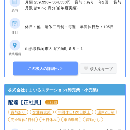
月額 259,330～364,330円 賞与：あり 年2回 賞与
月数 計0.5ヶ月分(前年度実績)
給与
休日：他 週休二日制：毎週 年間休日数：105日
休日
山形県鶴岡市大山字向町６８－１
就業場所
この求人の詳細へ
求人をキープ
株式会社すまいるステーション(卸売業・小売業)
配達【正社員】
正社員
賞与あり
交通費支給
年間休日120日以上
週休2日制
完全週休2日制
土日休み
車通勤可
転勤なし