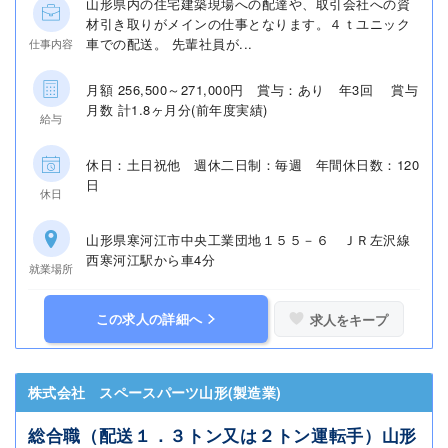
山形県内の住宅建築現場への配達や、取引会社への資
材引き取りがメインの仕事となります。４ｔユニック
車での配送。 先輩社員が...
仕事内容
月額 256,500～271,000円 賞与：あり 年3回 賞与
月数 計1.8ヶ月分(前年度実績)
給与
休日：土日祝他 週休二日制：毎週 年間休日数：120
日
休日
山形県寒河江市中央工業団地１５５－６ ＪＲ左沢線
西寒河江駅から車4分
就業場所
この求人の詳細へ
求人をキープ
株式会社 スペースパーツ山形(製造業)
総合職（配送１．３トン又は２トン運転手）山形