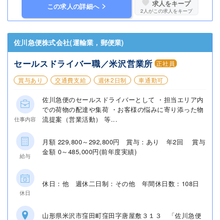
求人をキープ
この求人の詳細へ
2
人がこの求人をキープ
佐川急便株式会社(運輸業，郵便業)
セールスドライバー職／米沢営業所
正社員
賞与あり
交通費支給
週休2日制
車通勤可
佐川急便のセールスドライバーとして ・担当エリア内
での荷物の配達や集荷 ・お客様の悩みに寄り添った物
流提案（営業活動） 等...
仕事内容
月額 229,800～292,800円 賞与：あり 年2回 賞与
金額 0～485,000円(前年度実績)
給与
休日：他 週休二日制：その他 年間休日数：108日
休日
山形県米沢市窪田町窪田字唐屋敷３１３ 「佐川急便