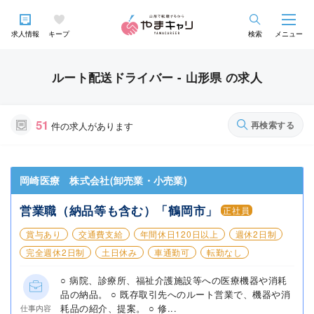
求人情報
キープ
検索
メニュー
ルート配送ドライバー - 山形県 の求人
51
再検索する
件の求人があります
岡崎医療 株式会社(卸売業・小売業)
営業職（納品等も含む）「鶴岡市」
正社員
賞与あり
交通費支給
年間休日120日以上
週休2日制
完全週休2日制
土日休み
車通勤可
転勤なし
○ 病院、診療所、福祉介護施設等への医療機器や消耗
品の納品。 ○ 既存取引先へのルート営業で、機器や消
耗品の紹介、提案。 ○ 修...
仕事内容