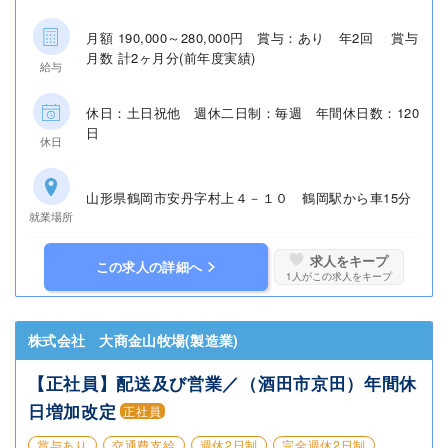
月額 190,000～280,000円 賞与：あり 年2回 賞与
月数 計2ヶ月分(前年度実績)
給与
休日：土日祝他 週休二日制：毎週 年間休日数：120
日
休日
山形県鶴岡市安丹字村上４－１０ 鶴岡駅から車15分
就業場所
求人をキープ
この求人の詳細へ
1
人がこの求人をキープ
株式会社 大商金山牧場(製造業)
【正社員】配送及び営業／（酒田市京田）年間休
日増加改定
正社員
賞与あり
交通費支給
週休2日制
完全週休2日制