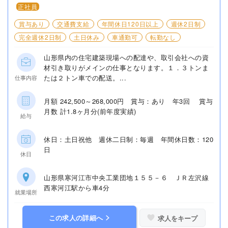
正社員
賞与あり
交通費支給
年間休日120日以上
週休2日制
完全週休2日制
土日休み
車通勤可
転勤なし
山形県内の住宅建築現場への配達や、取引会社への資
材引き取りがメインの仕事となります。１．３トンま
たは２トン車での配送。...
仕事内容
月額 242,500～268,000円 賞与：あり 年3回 賞与
月数 計1.8ヶ月分(前年度実績)
給与
休日：土日祝他 週休二日制：毎週 年間休日数：120
日
休日
山形県寒河江市中央工業団地１５５－６ ＪＲ左沢線
西寒河江駅から車4分
就業場所
この求人の詳細へ
求人をキープ