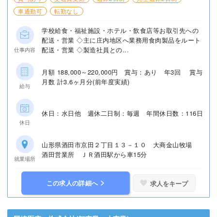
車通勤可
転勤なし
学校給食・福祉施設・ホテル・飲食店等お取引先への
配送・営業 ◇主に庄内地区へ業務用食肉製品をルート
配送・営業 ◇製造社員との...
仕事内容
月額 188,000～220,000円 賞与：あり 年3回 賞与
月数 計3.6ヶ月分(前年度実績)
給与
休日：水日他 週休二日制：毎週 年間休日数：116日
休日
山形県酒田市京田２丁目１３－１０ 大商金山牧場
酒田営業所 ＪＲ酒田駅から車15分
就業場所
この求人の詳細へ
求人をキープ