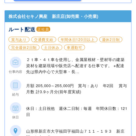
株式会社セキノ興産 新庄店(卸売業・小売業)
ルート配送
正社員
賞与あり
交通費支給
年間休日120日以上
週休2日制
完全週休2日制
土日休み
車通勤可
２ｔ車・４ｔ車を使用し、金属屋根材・壁材等の建築
資材を建築現場や販売店へ配達する仕事です。 ※配達
先は県内中心で大型車・長...
仕事内容
月額 205,000～255,000円 賞与：あり 年2回 賞与
月数 計3.9ヶ月分(前年度実績)
給与
休日：土日祝他 週休二日制：毎週 年間休日数：121
日
休日
山形県新庄市大字福田字福田山７１１－１９３ 新庄