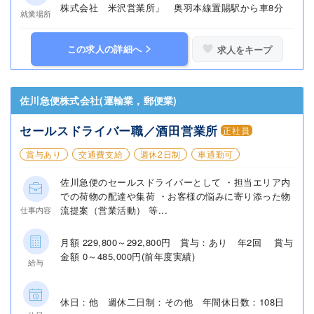
株式会社 米沢営業所」 奥羽本線置賜駅から車8分
就業場所
この求人の詳細へ
求人をキープ
佐川急便株式会社(運輸業，郵便業)
セールスドライバー職／酒田営業所
正社員
賞与あり
交通費支給
週休2日制
車通勤可
佐川急便のセールスドライバーとして ・担当エリア内
での荷物の配達や集荷 ・お客様の悩みに寄り添った物
流提案（営業活動） 等...
仕事内容
月額 229,800～292,800円 賞与：あり 年2回 賞与
金額 0～485,000円(前年度実績)
給与
休日：他 週休二日制：その他 年間休日数：108日