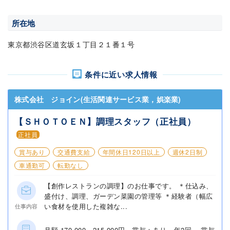
所在地
東京都渋谷区道玄坂１丁目２１番１号
条件に近い求人情報
株式会社 ジョイン(生活関連サービス業，娯楽業)
【ＳＨＯＴＯＥＮ】調理スタッフ（正社員）
正社員
賞与あり
交通費支給
年間休日120日以上
週休2日制
車通勤可
転勤なし
【創作レストランの調理】のお仕事です。 ＊仕込み、
盛付け、調理、ガーデン菜園の管理等 ＊経験者（幅広
い食材を使用した複雑な...
仕事内容
月額 170,000～215,000円 賞与：あり 年2回 賞与