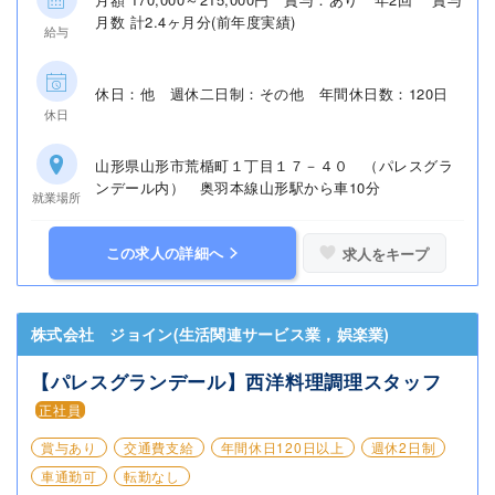
月数 計2.4ヶ月分(前年度実績)
給与
休日：他 週休二日制：その他 年間休日数：120日
休日
山形県山形市荒楯町１丁目１７－４０ （パレスグラ
ンデール内） 奥羽本線山形駅から車10分
就業場所
この求人の詳細へ
求人をキープ
株式会社 ジョイン(生活関連サービス業，娯楽業)
【パレスグランデール】西洋料理調理スタッフ
正社員
賞与あり
交通費支給
年間休日120日以上
週休2日制
車通勤可
転勤なし