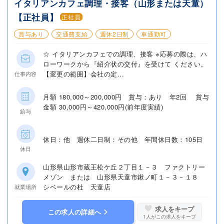
イタリアンカフェ調理・接客（山形または天童）
【正社員】
正社員
賞与あり
交通費支給
週休2日制
車通勤可
☆ イタリアンカフェでの調理、接客 ※応募の際は、ハ
ローワークから『紹介状の交付』を受けて ください。
【変更の範囲】会社の定...
仕事内容
月額 180,000～200,000円 賞与：あり 年2回 賞与
金額 30,000円～420,000円(前年度実績)
給与
休日：他 週休二日制：その他 年間休日数：105日
休日
山形県山形市蔵王松ケ丘２丁目１－３ ファクトリー
メゾン または 山形県天童市鍬ノ町１－３－１８
シベールの杜 天童店
就業場所
求人をキープ
この求人の詳細へ
1
人がこの求人をキープ