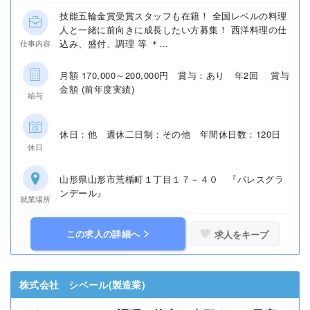
技能五輪金賞受賞スタッフも在籍！ 全国レベルの料理
人と一緒に前向きに成長したい方募集！ 西洋料理の仕
込み、盛付、調理 等 ＊...
仕事内容
月額 170,000～200,000円 賞与：あり 年2回 賞与
金額 (前年度実績)
給与
休日：他 週休二日制：その他 年間休日数：120日
休日
山形県山形市荒楯町１丁目１７－４０ 『パレスグラ
ンデール』
就業場所
この求人の詳細へ
求人をキープ
株式会社 シベール(製造業)