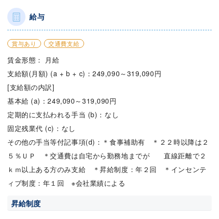
給与
賞与あり
交通費支給
賃金形態： 月給
支給額(月額) (a + b + c)：249,090～319,090円
[支給額の内訳]
基本給 (a)：249,090～319,090円
定期的に支払われる手当 (b)：なし
固定残業代 (c)：なし
その他の手当等付記事項(d)：＊食事補助有 ＊２２時以降は２
５％ＵＰ ＊交通費は自宅から勤務地までが 直線距離で２
ｋｍ以上ある方のみ支給 ＊昇給制度：年２回 ＊インセンテ
ィブ制度：年１回 ※会社業績による
昇給制度