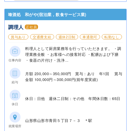
喰酒処 和がや(宿泊業，飲食サービス業)
調理人
正社員
賞与あり
交通費支給
週休2日制
車通勤可
転勤なし
料理人として厨房業務等を行っていただきます。 ・調
理業務全般 ・お客様への接客対応 ・配膳および下膳
・食器の片付け・洗浄...
仕事内容
月額 230,000～350,000円 賞与：あり 年1回 賞与
金額 100,000円～300,000円(前年度実績)
給与
休日：日他 週休二日制：その他 年間休日数：65日
休日
山形県山形市青田５丁目７－３ ＊駅
就業場所