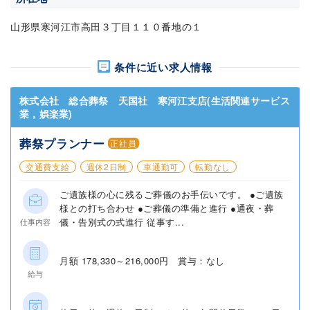
山形県寒河江市高田３丁目１１０番地の１
条件に近い求人情報
株式会社 総合葬祭 天国社 寒河江支店(生活関連サービス
業，娯楽業)
葬祭プランナー
正社員
交通費支給
週休2日制
車通勤可
転勤なし
ご遺族様の心に残るご葬儀のお手伝いです。 ●ご遺族
様との打ち合わせ ●ご葬儀の準備と進行 ●通夜・葬
儀・告別式の式進行 従事す...
仕事内容
月額 178,330～216,000円 賞与：なし
給与