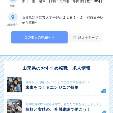
休日：他 週休二日制：その他 年間休日数：105日
休日
山形県寒河江市大字平野山２１９６－２ 羽前高松駅
から車5分
就業場所
この求人の詳細へ
求人をキープ
山形県のおすすめ転職・求人情報
自分らしく働ける、エンジニアの未来を選ぼう！
未来をつくるエンジニア特集
地域密着の総合建設企業で、あなたの力を活かしましょう
信頼と実績の、升川建設で働こう！