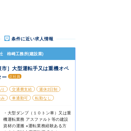
条件に近い求人情報
社 柿崎工務所(建設業)
根市］大型運転手又は重機オペ
ター
正社員
あり
交通費支給
週休2日制
休み
車通勤可
転勤なし
・大型ダンプ（１０トン車）又は重
機運転業務 アスファルト等の建設
資材の運搬 ※運転業務経験ある方