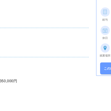
給与
休日
就業場所
この
350,000円