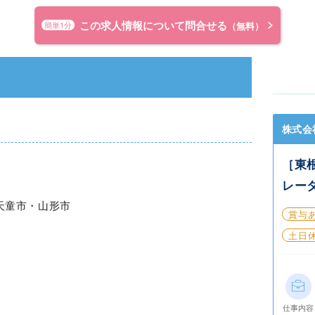
この求人情報について問合せる
簡単1分
（無料）
株式会
［東
レー
天童市・山形市
賞与
土日
仕事内容