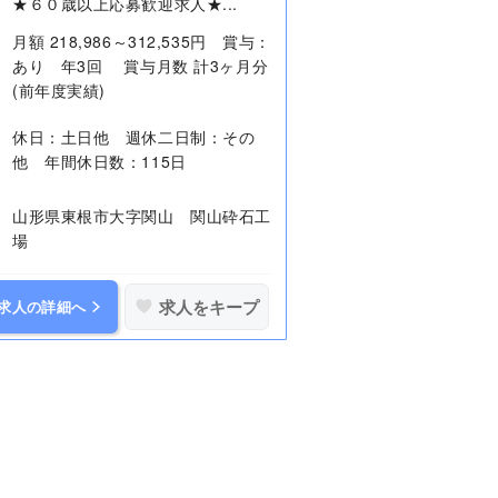
★６０歳以上応募歓迎求人★...
月額 218,986～312,535円 賞与：
あり 年3回 賞与月数 計3ヶ月分
(前年度実績)
休日：土日他 週休二日制：その
他 年間休日数：115日
山形県東根市大字関山 関山砕石工
場
求人をキープ
求人の詳細へ